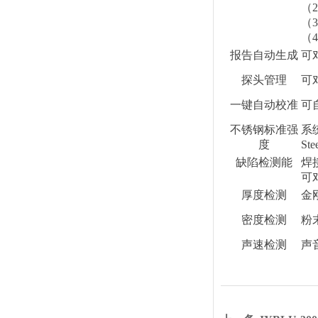
（
2
（
3
（
4
报告自动生成
可
探头管理
可
一键自动校准
可
不锈钢标准强
系
度
Ste
缺陷检测能
焊
可
厚度检测
金
密度检测
粉
声速检测
声