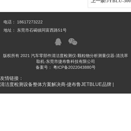
上一条:
JYBLU-
电话： 18617273222
地址： 东莞市石碣镇同富西路51号
版权所有 2021 汽车零部件清洁度检测仪-颗粒物分析测量仪器-清洗萃
取机-东莞市捷布鲁科技有限公司
备案号：
粤ICP备2022043880号
友情链接：
清洁度检测设备整体方案解决商-捷布鲁JETBLUE品牌 |