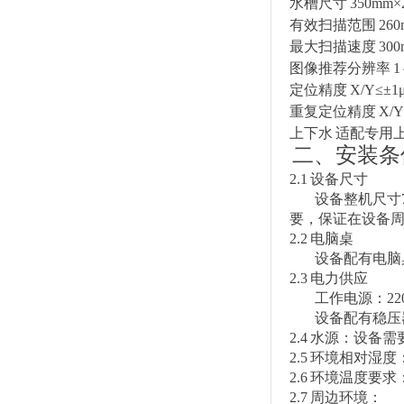
水槽尺寸 350mm×2
有效扫描范围 260m
最大扫描速度 300m
图像推荐分辨率 1～
定位精度 X/Y≤±1
重复定位精度 X/Y≤±
上下水 适配专用
二、安装条
2.1
设备尺寸
设备整机尺寸
要，保证在设备
2.2
电脑桌
设备配有电脑
2.3
电力供应
工作电源：
22
设备配有稳压
2.4
水源：设备需
2.5
环境相对湿度
2.6
环境温度要求
2.7
周边环境：